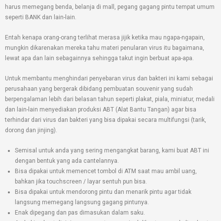
harus memegang benda, belanja di mall, pegang gagang pintu tempat umum
seperti BANK dan lain-lain.
Entah kenapa orang-orang terlihat merasa jijik ketika mau ngapa-ngapain,
mungkin dikarenakan mereka tahu materi penularan virus itu bagaimana,
lewat apa dan lain sebagainnya sehingga takut ingin berbuat apa-apa.
Untuk membantu menghindari penyebaran virus dan bakteri ini kami sebagai
perusahaan yang bergerak dibidang pembuatan souvenir yang sudah
berpengalaman lebih dari belasan tahun seperti plakat, piala, miniatur, medali
dan lain-lain menyediakan produksi ABT (Alat Bantu Tangan) agar bisa
terhindar dari virus dan bakteri yang bisa dipakai secara multifungsi (tarik,
dorong dan jinjing).
Semisal untuk anda yang sering mengangkat barang, kami buat ABT ini
dengan bentuk yang ada cantelannya.
Bisa dipakai untuk memencet tombol di ATM saat mau ambil uang,
bahkan jika touchscreen / layar sentuh pun bisa.
Bisa dipakai untuk mendorong pintu dan menarik pintu agar tidak
langsung memegang langsung gagang pintunya.
Enak dipegang dan pas dimasukan dalam saku.