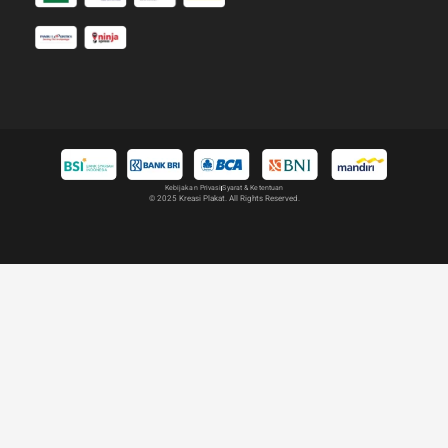
Kayu
Piala jenis kayu yang memiliki kesan classic dan vintage.
Trophy piala ini terbuat dari bahan kayu biasanya
menggunakan jenis mahoni, jati belanda, sonokeling, akasia,
trembesi, pinus. Tersedia dalam berbagai ukuran, dan dapat
dipesan dengan desain custom.
Kebijakan Privasi
Syarat & Ketentuan
© 2025 Kreasi Plakat. All Rights Reserved.
Harga piala kayu berkisar antara Rp. 600.000 – Rp. 4.000.000
Logam
piala logam terbuat dari bahan logam seperti kuningan, perak,
atau emas. Trophy ini memiliki tampilan yang lebih mewah dan
prestisius dibandingkan trophy piala resin. Trophy piala logam
biasanya lebih mahal daripada trophy piala resin, tetapi juga
lebih tahan lama.