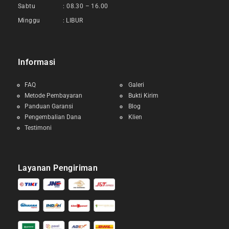
ekonomis dibandingkan trophy piala kaca. Trophy ini terbuat
Sabtu : 08.30 – 16.00
dari bahan akrilik yang diukir atau dicetak dengan desain
Minggu : LIBUR
custom. Trophy piala akrilik tersedia dalam berbagai warna
dan bentuk, dan dapat menjadi pilihan yang tepat untuk acara-
acara yang membutuhkan banyak trophy.
Informasi
Harga piala akrilik berkisar antara Rp. 450.000 – Rp. 2.000.000
FAQ
Galeri
Metode Pembayaran
Bukti Kirim
Panduan Garansi
Blog
Pengembalian Dana
Klien
Resin
Testimoni
Trophy piala resin adalah jenis yang paling umum seperti
akrilik. Trophy ini terbuat dari bahan resin yang dicampur
Layanan Pengiriman
dengan pigmen dan pengeras. Trophy piala resin tersedia
dalam berbagai bentuk dan ukuran, dan dapat dipesan
dengan desain custom.
Harga piala resin berkisar antara Rp. 450.000 – Rp. 1.500.000