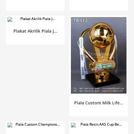
Plakat Akrilik Piala J...
Piala Custom Milk Life...