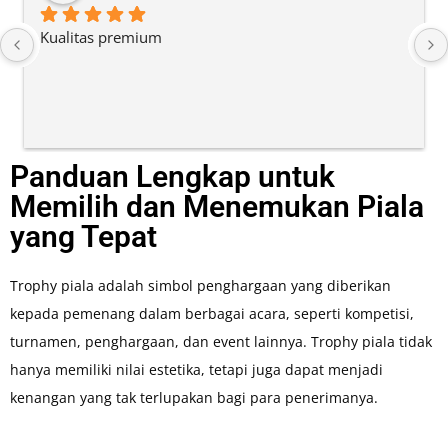
hasilnya bagus, harga terjangkau, lokasi dekat, biaya 
pengiriman gratis
Panduan Lengkap untuk
Memilih dan Menemukan Piala
yang Tepat
Trophy piala adalah simbol penghargaan yang diberikan
kepada pemenang dalam berbagai acara, seperti kompetisi,
turnamen, penghargaan, dan event lainnya. Trophy piala tidak
hanya memiliki nilai estetika, tetapi juga dapat menjadi
kenangan yang tak terlupakan bagi para penerimanya.