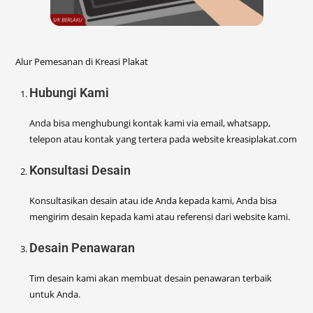
Alur Pemesanan di Kreasi Plakat
Hubungi Kami
Anda bisa menghubungi kontak kami via email, whatsapp,
telepon atau kontak yang tertera pada website kreasiplakat.com
Konsultasi Desain
Konsultasikan desain atau ide Anda kepada kami, Anda bisa
mengirim desain kepada kami atau referensi dari website kami.
Desain Penawaran
Tim desain kami akan membuat desain penawaran terbaik
untuk Anda.