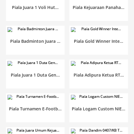
Piala Juara 1 Voli Hut...
Piala Kejuaraan Panaha...
Piala Badminton Juara ...
Piala Gold Winner Inte...
Piala Juara 1 Duta Gen...
Piala Adipura Ketua RT...
Piala Turnamen E-Footb...
Piala Logam Custom NIE...