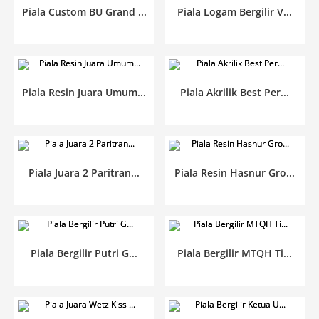
Piala Custom BU Grand ...
Piala Logam Bergilir V...
Piala Resin Juara Umum...
Piala Akrilik Best Per...
Piala Juara 2 Paritran...
Piala Resin Hasnur Gro...
Piala Bergilir Putri G...
Piala Bergilir MTQH Ti...