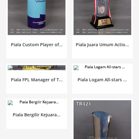
Piala Custom Player of...
Piala Juara Umum Actio...
Piala FPL Manager of T...
Piala Logam All-stars ...
Piala Bergilir Kejuara...