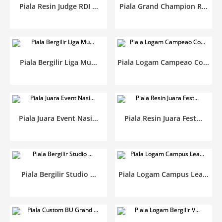
Piala Resin Judge RDI ...
Piala Grand Champion R...
Piala Bergilir Liga Mu...
Piala Logam Campeao Co...
Piala Juara Event Nasi...
Piala Resin Juara Fest...
Piala Bergilir Studio ...
Piala Logam Campus Lea...