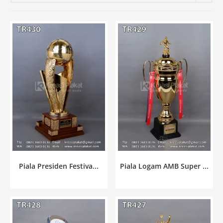
Piala Presiden Festiva...
Piala Logam AMB Super ...