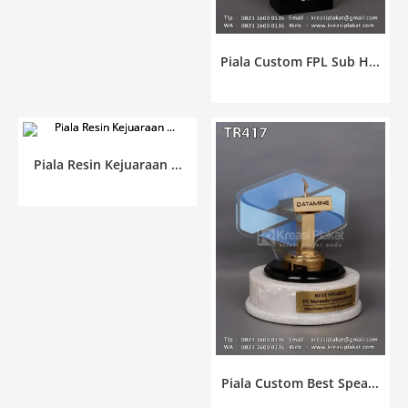
Piala Custom FPL Sub H...
Piala Resin Kejuaraan ...
Piala Custom Best Spea...