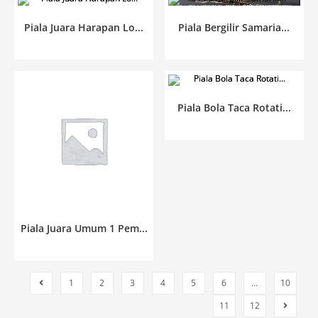
Piala Juara Harapan Lo...
Piala Bergilir Samaria...
Piala Bola Taca Rotati...
Piala Juara Umum 1 Pem...
1
2
3
4
5
6
…
10
11
12