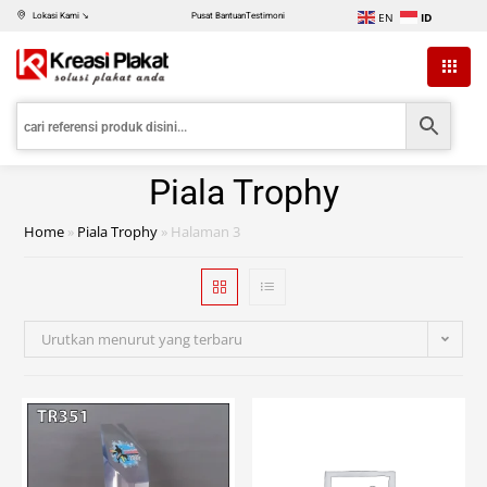
EN
ID
Lokasi Kami ↘
Pusat Bantuan
Testimoni
Piala Trophy
Home
»
Piala Trophy
»
Halaman 3
Urutkan menurut yang terbaru