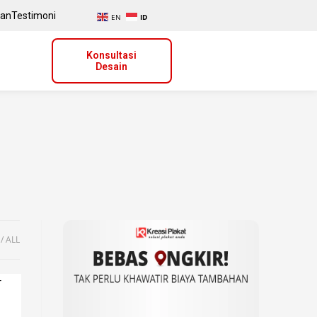
uan
Testimoni
EN
ID
Konsultasi
Desain
ALL