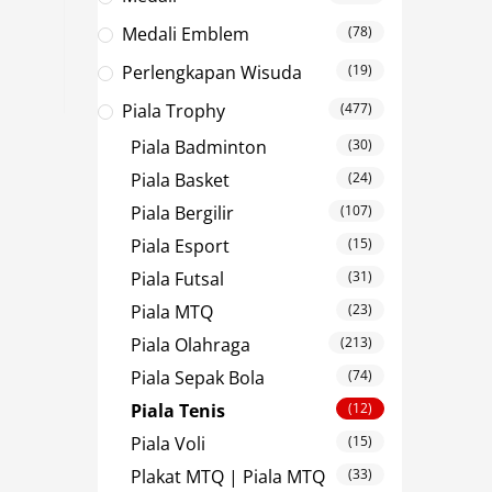
Medali Emblem
(78)
Perlengkapan Wisuda
(19)
Piala Trophy
(477)
Piala Badminton
(30)
Piala Basket
(24)
Piala Bergilir
(107)
Piala Esport
(15)
Piala Futsal
(31)
Piala MTQ
(23)
Piala Olahraga
(213)
Piala Sepak Bola
(74)
Piala Tenis
(12)
Piala Voli
(15)
Plakat MTQ | Piala MTQ
(33)