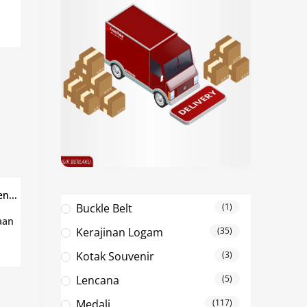
Buckle Belt
(1)
aan
Kerajinan Logam
(35)
Kotak Souvenir
(3)
Lencana
(5)
Medali
(117)