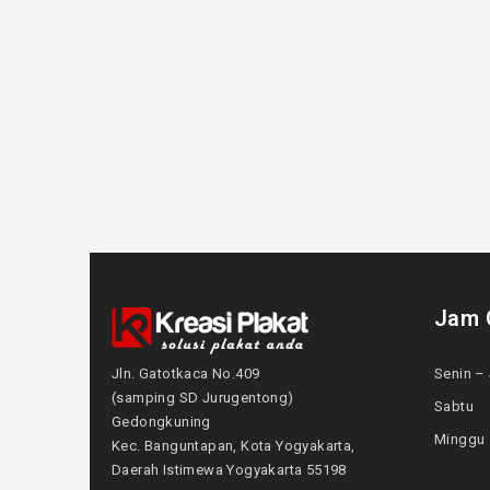
Jam 
Jln. Gatotkaca No.409
Senin – 
(samping SD Jurugentong)
Sabtu
Gedongkuning
Mingg
Kec. Banguntapan, Kota Yogyakarta,
Daerah Istimewa Yogyakarta 55198