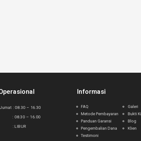
Operasional
Informasi
FAQ
Galeri
Jumat : 08.30 – 16.30
Metode Pembayaran
Bukti K
 : 08.30 – 16.00
Panduan Garansi
Blog
u : LIBUR
Pengembalian Dana
Klien
Testimoni