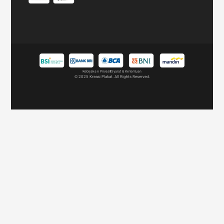
•
Penghargaan Korporat
Ideal untuk penghargaan karyawan, apresiasi terhadap mitra
bisnis, atau penghargaan atas pencapaian perusahaan.
Kombinasi akrilik dan logam memberikan tampilan profesional
yang sesuai dengan penghargaan formal.
•
Event dan Kompetisi
Kebijakan Privasi
Syarat & Ketentuan
© 2025 Kreasi Plakat. All Rights Reserved.
Plakat ini cocok digunakan sebagai trofi dalam ajang kompetisi
besar maupun kecil, mulai dari olahraga hingga acara
penghargaan di bidang akademik atau industri kreatif.
•
Cinderamata Eksklusif
Untuk acara khusus seperti pernikahan, peringatan, atau acara
korporat, plakat akrilik kombinasi logam bisa dijadikan sebagai
kenang-kenangan yang berharga.
•
Penghargaan Pemerintah dan Organisasi
Banyak digunakan dalam acara penghargaan pemerintah,
organisasi, atau komunitas, karena tampilannya yang