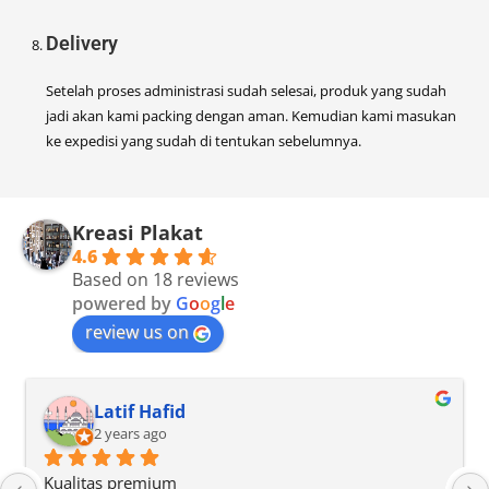
Delivery
Setelah proses administrasi sudah selesai, produk yang sudah
jadi akan kami packing dengan aman. Kemudian kami masukan
ke expedisi yang sudah di tentukan sebelumnya.
Kreasi Plakat
4.6
Based on 18 reviews
powered by
G
o
o
g
l
e
review us on
Suri Hidayat
2 years ago
hasilnya bagus, harga terjangkau, lokasi dekat, biaya 