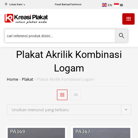
EN
ID
Lokasi Kami ↘
Pusat Bantuan
Testimoni
Plakat Akrilik Kombinasi
Logam
Home
»
Plakat
»
Plakat Akrilik Kombinasi Logam
Urutkan menurut yang terbaru