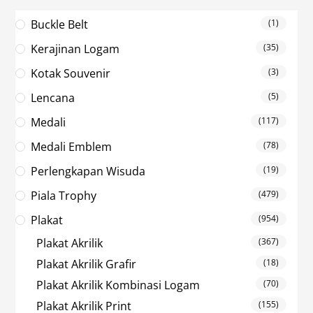
Buckle Belt
(1)
Kerajinan Logam
(35)
Kotak Souvenir
(3)
Lencana
(5)
Medali
(117)
Medali Emblem
(78)
Perlengkapan Wisuda
(19)
Piala Trophy
(479)
Plakat
(954)
Plakat Akrilik
(367)
Plakat Akrilik Grafir
(18)
Plakat Akrilik Kombinasi Logam
(70)
Plakat Akrilik Print
(155)