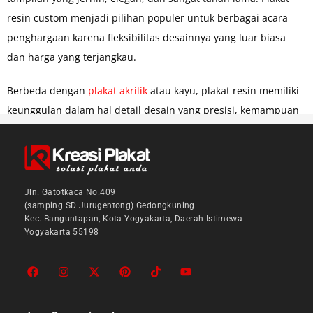
resin custom menjadi pilihan populer untuk berbagai acara
penghargaan karena fleksibilitas desainnya yang luar biasa
dan harga yang terjangkau.
Berbeda dengan
plakat akrilik
atau kayu, plakat resin memiliki
keunggulan dalam hal detail desain yang presisi, kemampuan
menciptakan efek 3D yang memukau, serta daya tahan
terhadap benturan dan perubahan cuaca. Cocok untuk
penghargaan korporat, event olahraga, kompetisi akademis,
hingga hadiah personal.
Jln. Gatotkaca No.409
(samping SD Jurugentong) Gedongkuning
Kec. Banguntapan, Kota Yogyakarta, Daerah Istimewa
Keunggulan Plakat Resin Dibanding
Yogyakarta 55198
Material Lain
Kualitas Premium dengan Harga Terjangkau