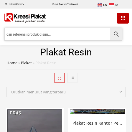
EN
ID
Lokasi Kami ↘
Pusat Bantuan
Testimoni
Plakat Resin
Home
»
Plakat
»
Plakat Resin
Urutkan menurut yang terbaru
Plakat Resin Kantor Pe...