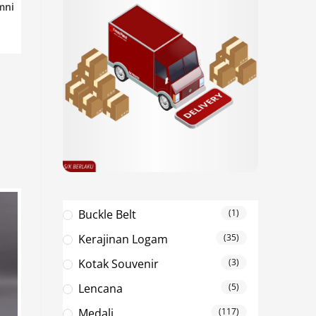
mni
Buckle Belt
(1)
Kerajinan Logam
(35)
Kotak Souvenir
(3)
Lencana
(5)
Medali
(117)