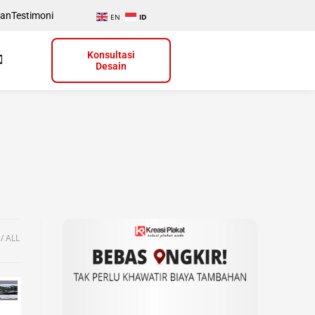
uan
Testimoni
EN
ID
Konsultasi
Desain
ALL