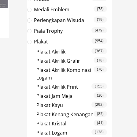
Medali Emblem
(78)
Perlengkapan Wisuda
(19)
Piala Trophy
(479)
Plakat
(954)
Plakat Akrilik
(367)
Plakat Akrilik Grafir
(18)
Plakat Akrilik Kombinasi
(70)
Logam
Plakat Akrilik Print
(155)
Plakat Jam Meja
(30)
Plakat Kayu
(292)
Plakat Kenang Kenangan
(85)
Plakat Kristal
(41)
Plakat Logam
(128)