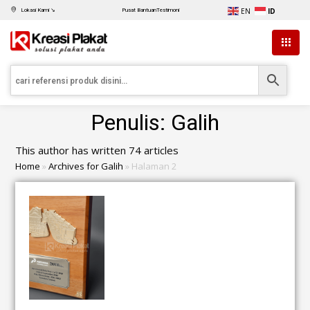
EN
ID
Lokasi Kami ↘
Pusat Bantuan
Testimoni
Penulis:
Galih
This author has written 74 articles
Home
»
Archives for Galih
»
Halaman 2