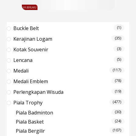
Buckle Belt
(1)
Kerajinan Logam
(35)
Kotak Souvenir
(3)
Lencana
(5)
Medali
(117)
Medali Emblem
(78)
Perlengkapan Wisuda
(19)
Piala Trophy
(477)
Piala Badminton
(30)
Piala Basket
(24)
Piala Bergilir
(107)