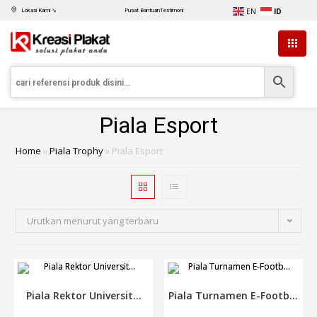
EN
ID
Lokasi Kami ↘
Pusat Bantuan
Testimoni
Piala Esport
Home
»
Piala Trophy
»
Piala Esport
Urutkan menurut yang terbaru
Piala Rektor Universit...
Piala Turnamen E-Footb...