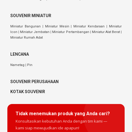
SOUVENIR MINIATUR
Miniatur Bangunan
|
Miniatur Mesin
|
Miniatur Kendaraan
|
Miniatur
Icon
|
Miniatur Jembatan
|
Miniatur Pertambangan
|
Miniatur Alat Berat
|
Miniatur Rumah Adat
LENCANA
Nametag
|
Pin
SOUVENIR PERUSAHAAN
KOTAK SOUVENIR
Tidak menemukan produk yang Anda cari?
Konsultasikan kebutuhan Anda dengan tim kami —
kami siap mewujudkan ide apapun!