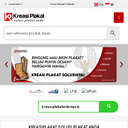
EN
ID
Lokasi Kami ↘
Pusat Bantuan
Testimoni
kreasiplakatindonesia
KREASIPLAKAT SOLUSI PLAKAT ANDA