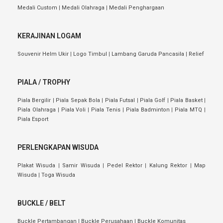
Medali Custom
|
Medali Olahraga
|
Medali Penghargaan
KERAJINAN LOGAM
Souvenir Helm Ukir
|
Logo Timbul
|
Lambang Garuda Pancasila
|
Relief
PIALA / TROPHY
Piala Bergilir
|
Piala Sepak Bola
|
Piala Futsal
|
Piala Golf
|
Piala Basket
|
Piala Olahraga
|
Piala Voli
|
Piala Tenis
|
Piala Badminton
|
Piala MTQ
|
Piala Esport
PERLENGKAPAN WISUDA
Plakat Wisuda
|
Samir Wisuda
|
Pedel Rektor
|
Kalung Rektor
|
Map
Wisuda
|
Toga Wisuda
BUCKLE / BELT
Buckle Pertambangan
|
Buckle Perusahaan
|
Buckle Komunitas