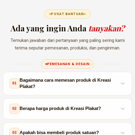
PUSAT BANTUAN
Ada yang ingin Anda
tanyakan?
Temukan jawaban dari pertanyaan yang paling sering kami
terima seputar pemesanan, produksi, dan pengiriman.
PEMESANAN & DESAIN
Bagaimana cara memesan produk di Kreasi
01
Plakat?
Hubungi kami via WhatsApp atau DM Instagram,
Berapa harga produk di Kreasi Plakat?
02
konsultasikan kebutuhan produk Anda, kirimkan desain (jika
ada), konfirmasi harga & DP, lalu proses produksi segera
dimulai. Mudah, cepat, dan terpercaya!
Harga bervariasi tergantung jenis produk, material, ukuran,
Apakah bisa membeli produk satuan?
03
dan jumlah pesanan. Silakan hubungi tim kami untuk