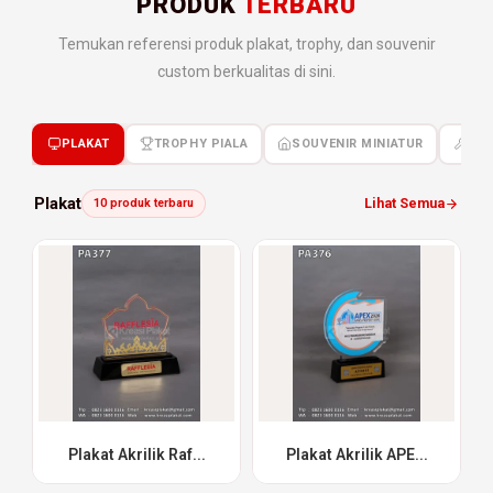
PRODUK
TERBARU
Temukan referensi produk plakat, trophy, dan souvenir
custom berkualitas di sini.
PLAKAT
TROPHY PIALA
SOUVENIR MINIATUR
KER
Plakat
Lihat Semua
10 produk terbaru
Plakat Akrilik Raf...
Plakat Akrilik APE...