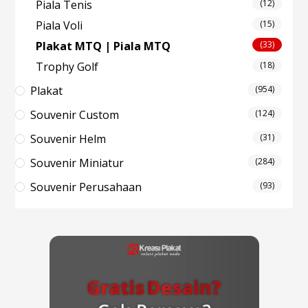
Piala Tenis
(12)
Piala Voli
(15)
Plakat MTQ | Piala MTQ
(33)
Trophy Golf
(18)
Plakat
(954)
Souvenir Custom
(124)
Souvenir Helm
(31)
Souvenir Miniatur
(284)
Souvenir Perusahaan
(93)