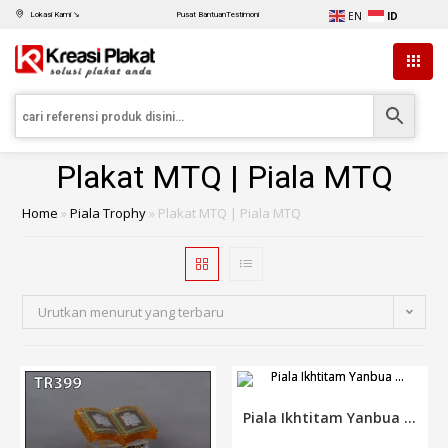
EN
ID
Lokasi Kami ↘
Pusat Bantuan
Testimoni
Plakat MTQ | Piala MTQ
Home
»
Piala Trophy
»
Plakat MTQ | Piala MTQ
Urutkan menurut yang terbaru
Piala Ikhtitam Yanbua ...