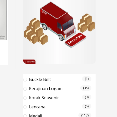
Buckle Belt
(1)
Kerajinan Logam
(35)
Kotak Souvenir
(3)
Lencana
(5)
Medali
(117)