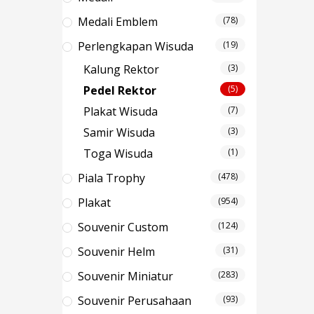
Medali Emblem
(78)
Perlengkapan Wisuda
(19)
Kalung Rektor
(3)
Pedel Rektor
(5)
Plakat Wisuda
(7)
Samir Wisuda
(3)
Toga Wisuda
(1)
Piala Trophy
(478)
Plakat
(954)
Souvenir Custom
(124)
Souvenir Helm
(31)
Souvenir Miniatur
(283)
Souvenir Perusahaan
(93)