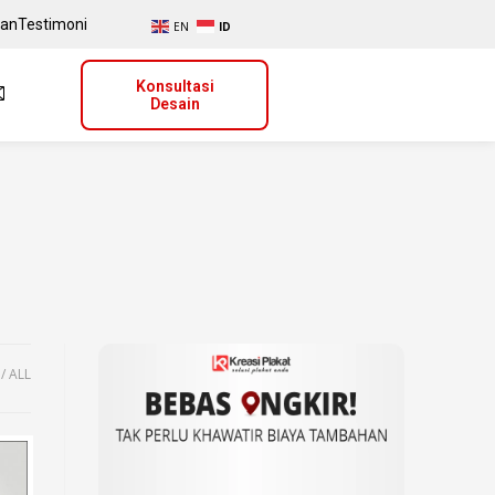
uan
Testimoni
EN
ID
Konsultasi
Desain
ALL