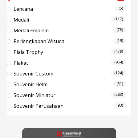
Lencana
(5)
Medali
(117)
Medali Emblem
(78)
Perlengkapan Wisuda
(19)
Piala Trophy
(479)
Plakat
(954)
Souvenir Custom
(124)
Souvenir Helm
(31)
Souvenir Miniatur
(283)
Souvenir Perusahaan
(93)