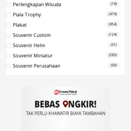
Perlengkapan Wisuda
(19)
Piala Trophy
(479)
Plakat
(954)
Souvenir Custom
(124)
Souvenir Helm
(31)
Souvenir Miniatur
(283)
Souvenir Perusahaan
(93)