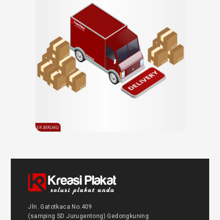
Jln. Gatotkaca No.409
(samping SD Jurugentong) Gedongkuning