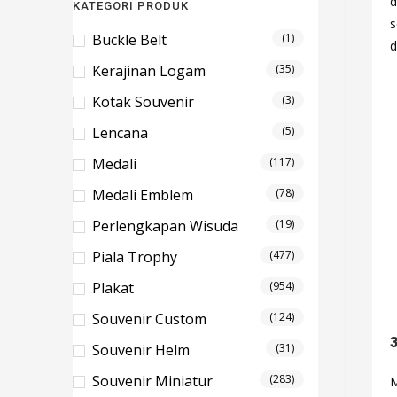
d
KATEGORI PRODUK
s
Buckle Belt
(1)
d
Kerajinan Logam
(35)
Kotak Souvenir
(3)
Lencana
(5)
Medali
(117)
Medali Emblem
(78)
Perlengkapan Wisuda
(19)
Piala Trophy
(477)
Plakat
(954)
Souvenir Custom
(124)
Souvenir Helm
(31)
Souvenir Miniatur
(283)
M