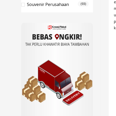
e
Souvenir Perusahaan
(93)
m
u
p
k