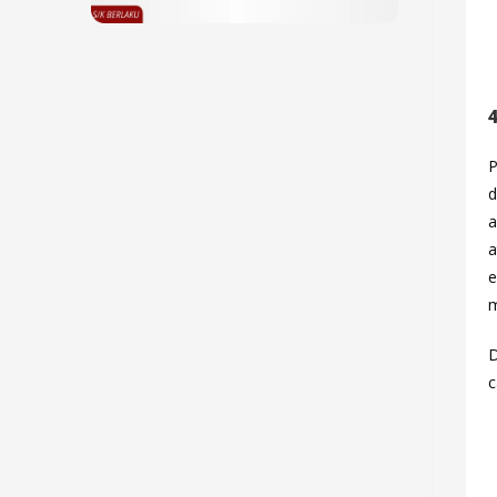
P
d
a
a
e
m
D
c