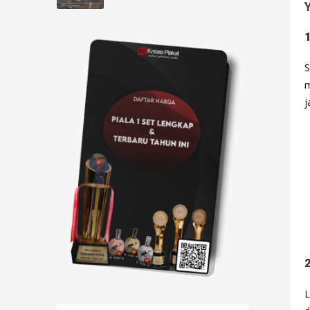
S
m
j
L