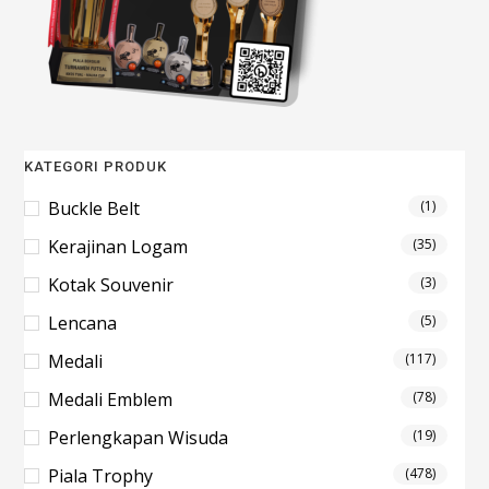
KATEGORI PRODUK
Buckle Belt
(1)
Kerajinan Logam
(35)
Kotak Souvenir
(3)
Lencana
(5)
Medali
(117)
Medali Emblem
(78)
Perlengkapan Wisuda
(19)
Piala Trophy
(478)