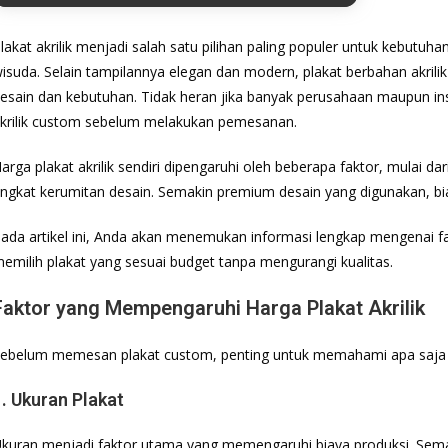
lakat akrilik menjadi salah satu pilihan paling populer untuk kebutu
isuda. Selain tampilannya elegan dan modern, plakat berbahan akrilik j
esain dan kebutuhan. Tidak heran jika banyak perusahaan maupun ins
krilik custom sebelum melakukan pemesanan.
arga plakat akrilik sendiri dipengaruhi oleh beberapa faktor, mulai dar
ingkat kerumitan desain. Semakin premium desain yang digunakan, b
ada artikel ini, Anda akan menemukan informasi lengkap mengenai fak
emilih plakat yang sesuai budget tanpa mengurangi kualitas.
Faktor yang Mempengaruhi Harga Plakat Akrilik
ebelum memesan plakat custom, penting untuk memahami apa saja 
1. Ukuran Plakat
kuran menjadi faktor utama yang memengaruhi biaya produksi. Sem