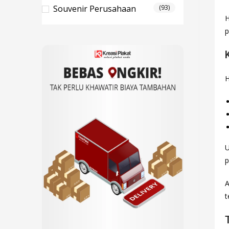
Souvenir Perusahaan
(93)
H
p
H
U
p
A
t