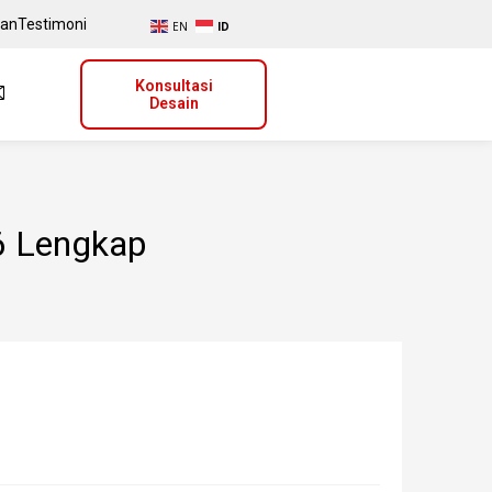
uan
Testimoni
EN
ID
Konsultasi
Desain
6 Lengkap