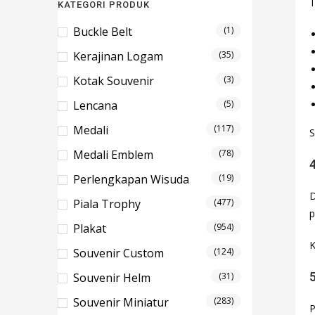
T
KATEGORI PRODUK
Buckle Belt
(1)
Kerajinan Logam
(35)
Kotak Souvenir
(3)
Lencana
(5)
Medali
(117)
S
Medali Emblem
(78)
Perlengkapan Wisuda
(19)
D
Piala Trophy
(477)
p
Plakat
(954)
K
Souvenir Custom
(124)
Souvenir Helm
(31)
Souvenir Miniatur
(283)
P