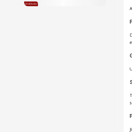
A
D
e
U
T
s
J