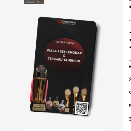
a
U
U
e
2
S
B
3