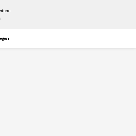
ntuan
i
egori