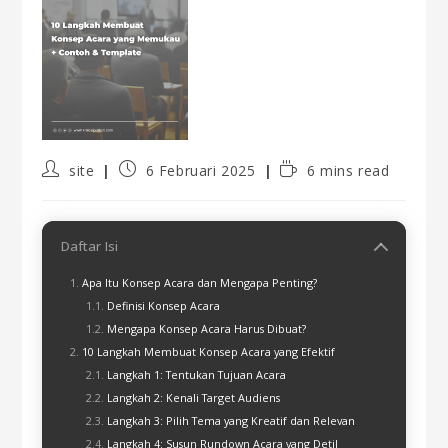
site
6 Februari 2025
6 mins read
Daftar Isi
Apa Itu Konsep Acara dan Mengapa Penting?
Definisi Konsep Acara
Mengapa Konsep Acara Harus Dibuat?
10 Langkah Membuat Konsep Acara yang Efektif
Langkah 1: Tentukan Tujuan Acara
Langkah 2: Kenali Target Audiens
Langkah 3: Pilih Tema yang Kreatif dan Relevan
Langkah 4: Susun Rundown Acara yang Detil