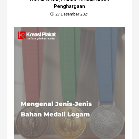
Penghargaan
27 Desember 2021