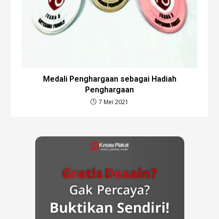
Medali Penghargaan sebagai Hadiah
Penghargaan
7 Mei 2021