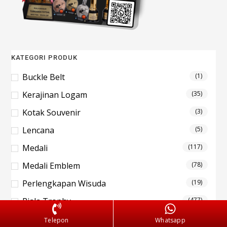
KATEGORI PRODUK
Buckle Belt
(1)
Kerajinan Logam
(35)
Kotak Souvenir
(3)
Lencana
(5)
Medali
(117)
Medali Emblem
(78)
Perlengkapan Wisuda
(19)
Piala Trophy
(477)
Plakat
(954)
Telepon
Whatsapp