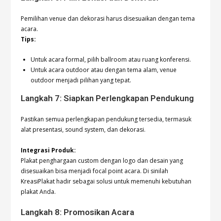
Pemilihan venue dan dekorasi harus disesuaikan dengan tema
acara.
Tips:
Untuk acara formal, pilih ballroom atau ruang konferensi.
Untuk acara outdoor atau dengan tema alam, venue
outdoor menjadi pilihan yang tepat.
Langkah 7: Siapkan Perlengkapan Pendukung
Pastikan semua perlengkapan pendukung tersedia, termasuk
alat presentasi, sound system, dan dekorasi.
Integrasi Produk:
Plakat penghargaan custom dengan logo dan desain yang
disesuaikan bisa menjadi focal point acara. Di sinilah
KreasiPlakat hadir sebagai solusi untuk memenuhi kebutuhan
plakat Anda.
Langkah 8: Promosikan Acara