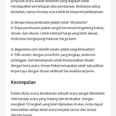
proposal acara adalah dokumen yang diajukan untuk
mendapatkan persetujuan atau pendanaan. Keduanya saling
berkaitan, namun konsep acara lebih ke blueprint pelaksanaan.
Q: Berapa biaya pembuatan plakat untuk 100 peserta?
A: Biaya pembuatan plakat sangat bervariasi tergantung bahan,
desain, dan ukuran. Untuk estimasi harga yang lebih akurat,
Anda bisa mengunjungi halaman harga kami.
Q: Bagaimana cara memilih vendor plakat yang berkualitas?
A: Pilih vendor dengan portofolio yang lengkap, testimoni
pelanggan, dan kemampuan untuk menyesuaikan desain
dengan tema acara. Kreasi Plakat merupakan salah satu pilihan
terpercaya dengan desain eksklusif dan kualitas terjamin.
Kesimpulan
Dalam dunia acara, kesuksesan sebuah acara sangat ditentukan
oleh konsep acara yang matang dan terstruktur. Dengan
mengikuti 10 langkah yang telah dijelaskan di atas, Anda dapat
memastikan setiap detail acara berjalan lancar dan sesuai
dengan tujuan.