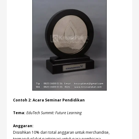
Contoh 2: Acara Seminar Pendidikan
Tema:
EduTech Summit: Future Learning
Anggaran:
Disisihkan 10% dari total anggaran untuk merchandise,
termasuk plakat partisipasi untuk para pembicara.