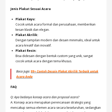
Jenis Plakat Sesuai Acara
Plakat Kayu:
Cocok untuk acara formal dan perusahaan, memberikan
kesan klasik dan elegan.
Plakat Akrilik:
Dengan tampilan modern dan desain minimalis, ideal untuk
acara kreatif dan inovatif.
Plakat Resin:
Bisa didesain dengan bentuk custom yang unik, sangat
cocok untuk acara dengan tema khusus.
Baca Juga:
99+ Contoh Desain Plakat Akrilik Terbaik untuk
Acara Anda
FAQ
Q: Apa bedanya konsep acara dan proposal acara?
A: Konsep acara merupakan perencanaan strategis yang
mencakup semua elemen acara secara keseluruhan, sedangkan