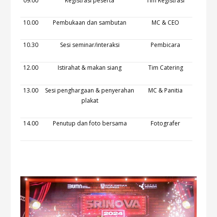
09.00
Registrasi peserta
Tim Registrasi
10.00
Pembukaan dan sambutan
MC & CEO
10.30
Sesi seminar/interaksi
Pembicara
12.00
Istirahat & makan siang
Tim Catering
13.00
Sesi penghargaan & penyerahan
MC & Panitia
plakat
14.00
Penutup dan foto bersama
Fotografer