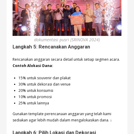
dokumentasi pusri (SRINOVA 2024)
Langkah 5: Rencanakan Anggaran
Rencanakan anggaran secara detail untuk setiap segmen acara.
Contoh Alokasi Dana:
15% untuk souvenir dan plakat
30% untuk dekorasi dan venue
20% untuk konsumsi
10% untuk promosi
25% untuk lainnya
Gunakan template perencanaan anggaran yang telah kami
sediakan agar lebih mudah dalam mengalokasikan dana. ↓
Langkah 6: Pilih Lokasi dan Dekorasi