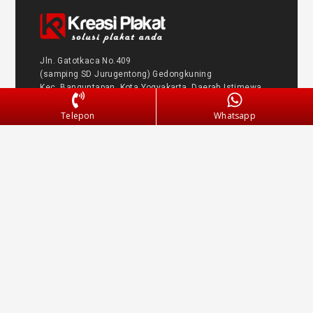
Jln. Gatotkaca No.409
(samping SD Jurugentong) Gedongkuning
Kec. Banguntapan, Kota Yogyakarta, Daerah Istimewa
Yogyakarta 55198
Telepon
Whatsapp
Jam Operasional
Senin – Jumat : 08.30 – 16.30
Sabtu : 08.30 – 16.00
Minggu : LIBUR
Informasi