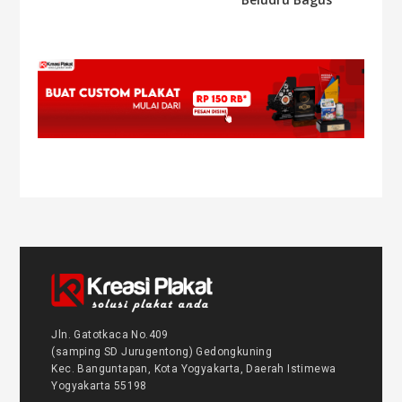
Jln. Gatotkaca No.409
(samping SD Jurugentong) Gedongkuning
Kec. Banguntapan, Kota Yogyakarta, Daerah Istimewa
Yogyakarta 55198