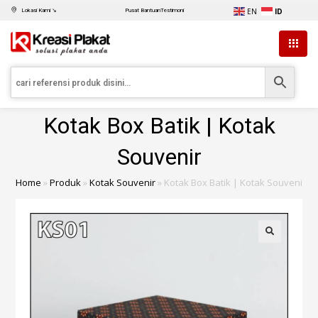
EN
ID
Lokasi Kami ↘
Pusat Bantuan
Testimoni
Kotak Box Batik | Kotak
Souvenir
Home
»
Produk
»
Kotak Souvenir
»
Kotak Box Batik | Kotak Souvenir