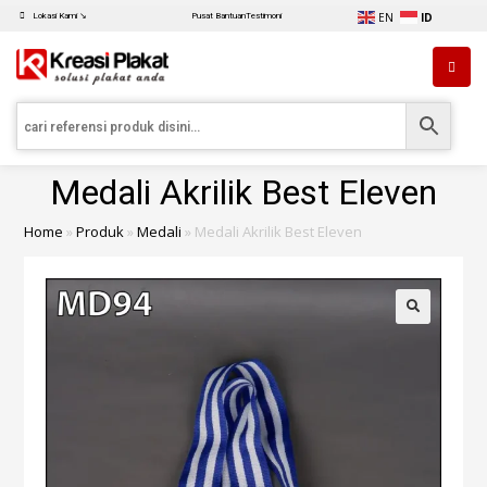
EN
ID
Lokasi Kami ↘
Pusat Bantuan
Testimoni
Medali Akrilik Best Eleven
Home
»
Produk
»
Medali
»
Medali Akrilik Best Eleven