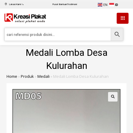
EN
ID
Lokasi Kami ↘
Pusat Bantuan
Testimoni
Medali Lomba Desa
Kulurahan
Home
»
Produk
»
Medali
»
Medali Lomba Desa Kulurahan