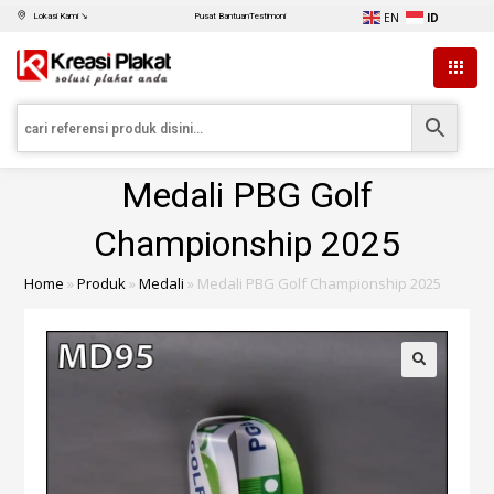
EN
ID
Lokasi Kami ↘
Pusat Bantuan
Testimoni
Medali PBG Golf
Championship 2025
Home
»
Produk
»
Medali
»
Medali PBG Golf Championship 2025