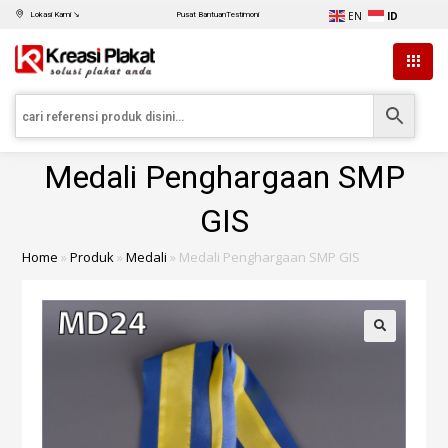
EN
ID
Lokasi Kami ↘
Pusat Bantuan
Testimoni
Medali Penghargaan SMP
GIS
Home
»
Produk
»
Medali
»
Medali Penghargaan SMP GIS