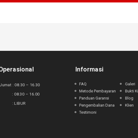
Operasional
Informasi
FAQ
Galeri
Jumat : 08.30 – 16.30
Metode Pembayaran
Bukti K
 : 08.30 – 16.00
Panduan Garansi
Blog
u : LIBUR
Pengembalian Dana
Klien
Testimoni