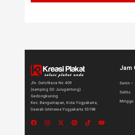
Jam 
Jln. Gatotkaca No.409
Senin – 
(samping SD Jurugentong)
Sabtu
Gedongkuning
Mingg
Kec. Banguntapan, Kota Yogyakarta,
Daerah Istimewa Yogyakarta 55198