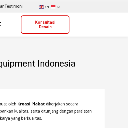
uan
Testimoni
EN
ID
Konsultasi
Desain
quipment Indonesia
ibuat oleh
Kreasi Plakat
dikerjakan secara
ankan kualitas, serta ditunjang dengan peralatan
karya yang berkualitas.