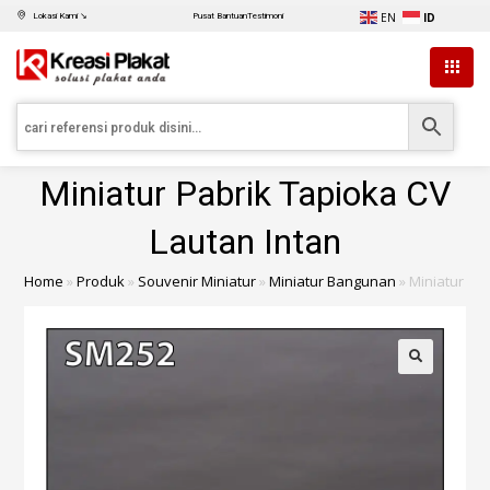
EN
ID
Lokasi Kami ↘
Pusat Bantuan
Testimoni
Miniatur Pabrik Tapioka CV
Lautan Intan
Home
»
Produk
»
Souvenir Miniatur
»
Miniatur Bangunan
»
Miniatur Pa