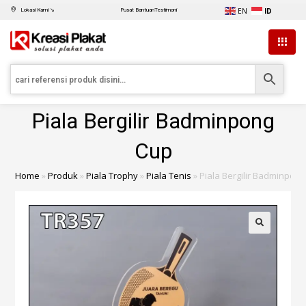
EN
ID
Lokasi Kami ↘
Pusat Bantuan
Testimoni
Piala Bergilir Badminpong
Cup
Home
»
Produk
»
Piala Trophy
»
Piala Tenis
»
Piala Bergilir Badminpon