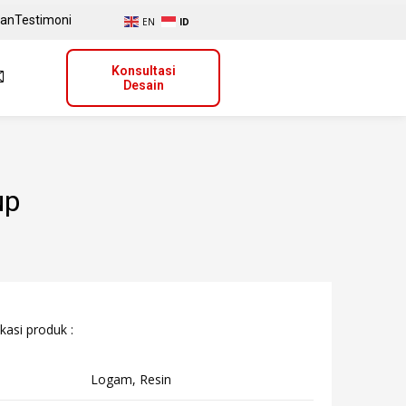
uan
Testimoni
EN
ID
Konsultasi
Desain
up
kasi produk :
Logam, Resin