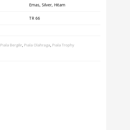
Emas, Silver, Hitam
TR 66
,
Piala Bergilir
,
Piala Olahraga
,
Piala Trophy