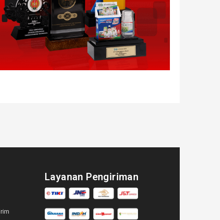
Layanan Pengiriman
irim