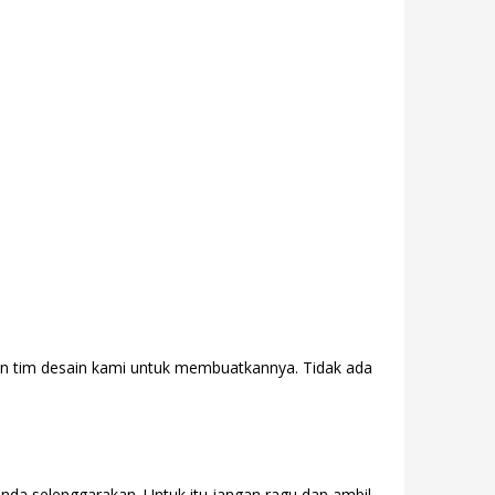
gan tim desain kami untuk membuatkannya. Tidak ada
Anda selenggarakan. Untuk itu jangan ragu dan ambil