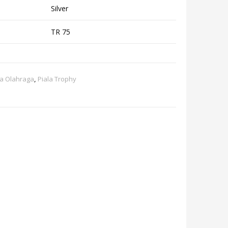
Silver
TR 75
la Olahraga
,
Piala Trophy