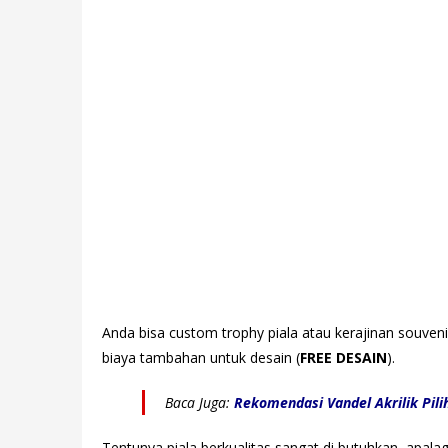
Anda bisa custom trophy piala atau kerajinan souven
biaya tambahan untuk desain (
FREE DESAIN
).
Baca Juga:
Rekomendasi Vandel Akrilik Pili
Tentunya piala berkualitas sangat di butuhkan, apala