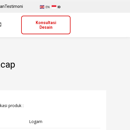
uan
Testimoni
EN
ID
Konsultasi
Desain
acap
kasi produk :
Logam