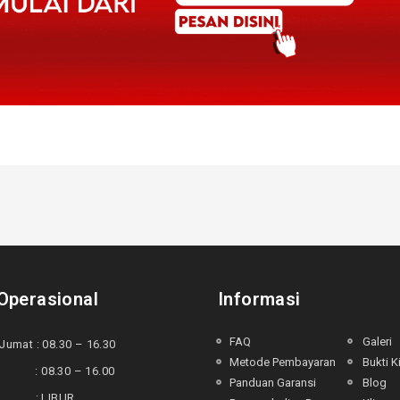
Operasional
Informasi
FAQ
Galeri
Jumat : 08.30 – 16.30
Metode Pembayaran
Bukti K
 : 08.30 – 16.00
Panduan Garansi
Blog
u : LIBUR