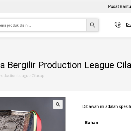
Pusat Bant
la Bergilir Production League Cil
 Production League Cilacap
Dibawah ini adalah spesifi
Bahan