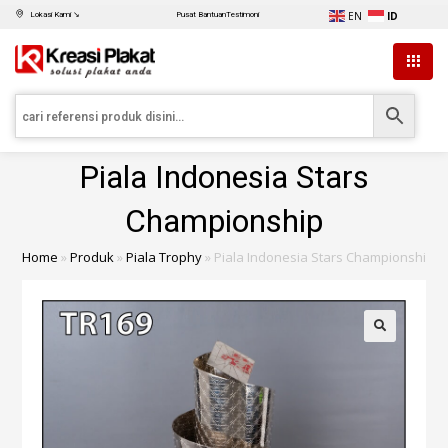
EN
ID
Lokasi Kami ↘
Pusat Bantuan
Testimoni
Piala Indonesia Stars
Championship
Home
»
Produk
»
Piala Trophy
»
Piala Indonesia Stars Championship