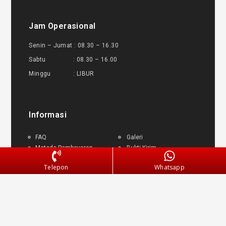
Jam Operasional
Senin – Jumat : 08.30 – 16.30
Sabtu : 08.30 – 16.00
Minggu : LIBUR
Informasi
FAQ
Galeri
Metode Pembayaran
Bukti Kirim
Panduan Garansi
Blog
Telepon
Whatsapp
Pengembalian Dana
Klien
Testimoni
Layanan Pengiriman