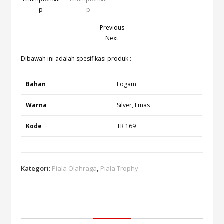
Previous
Next
Dibawah ini adalah spesifikasi produk :
Bahan
Logam
Warna
Silver, Emas
Kode
TR 169
Kategori:
Piala Olahraga
,
Piala Trophy