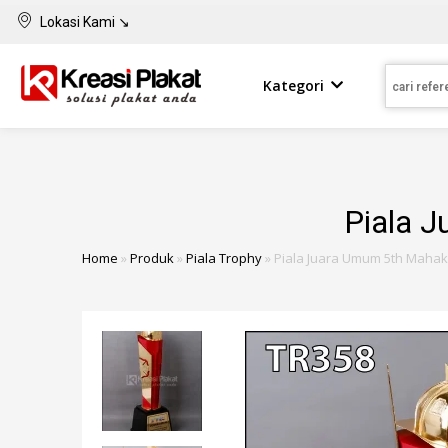
Lokasi Kami ↘
Kategori
Piala 
Home
»
Produk
»
Piala Trophy
»
Piala Juara Umum 5th Mahak