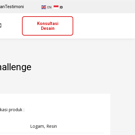
uan
Testimoni
EN
ID
Konsultasi
Desain
allenge
kasi produk :
Logam, Resin