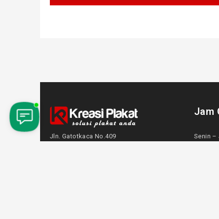
Jam 
Jln. Gatotkaca No.409
Senin – 
(samping SD Jurugentong)
Sabtu
Gedongkuning
Mingg
Kec. Banguntapan, Kota Yogyakarta,
Daerah Istimewa Yogyakarta 55198