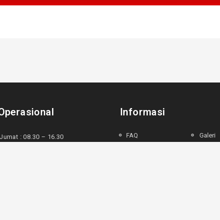
Operasional
Informasi
FAQ
Galeri
Jumat : 08.30 – 16.30
Metode Pembayaran
Bukti K
 : 08.30 – 16.00
Panduan Garansi
Blog
u : LIBUR
Pengembalian Dana
Klien
Testimoni