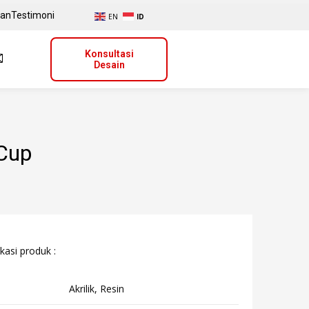
uan
Testimoni
EN
ID
Konsultasi
Desain
Cup
kasi produk :
Akrilik, Resin