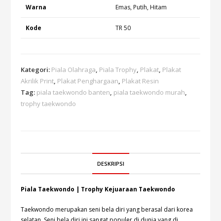
Warna
Emas, Putih, Hitam
Kode
TR 50
Kategori:
Piala Olahraga
,
Piala Trophy
,
Plakat
,
Plakat
Akrilik Print
,
Plakat Penghargaan
,
Plakat Resin
Tag:
piala taekwondo banten
,
piala taekwondo murah
,
trophy taekwondo
DESKRIPSI
Piala Taekwondo | Trophy Kejuaraan Taekwondo
Taekwondo merupakan seni bela diri yang berasal dari korea
selatan. Seni bela diri ini sangat populer di dunia yang di