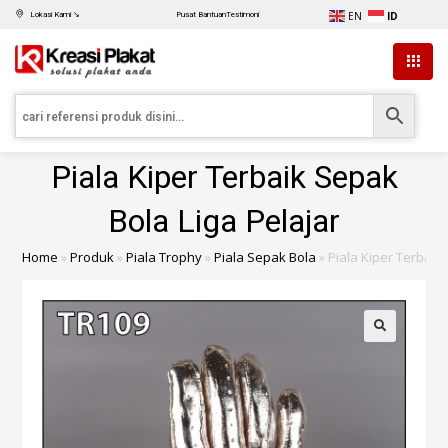
EN
ID
Lokasi Kami ↘
Pusat Bantuan
Testimoni
Piala Kiper Terbaik Sepak
Bola Liga Pelajar
Home
»
Produk
»
Piala Trophy
»
Piala Sepak Bola
»
Piala Kiper Terbaik