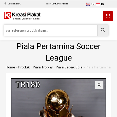
EN
ID
Lokasi Kami ↘
Pusat Bantuan
Testimoni
Piala Pertamina Soccer
League
Home
»
Produk
»
Piala Trophy
»
Piala Sepak Bola
»
Piala Pertamina So