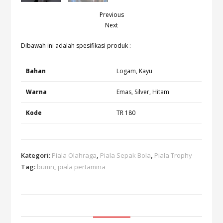
Previous
Next
Dibawah ini adalah spesifikasi produk :
Bahan
Logam, Kayu
Warna
Emas, Silver, Hitam
Kode
TR 180
Kategori:
Piala Olahraga
,
Piala Sepak Bola
,
Piala Trophy
Tag:
bumn
,
piala pertamina