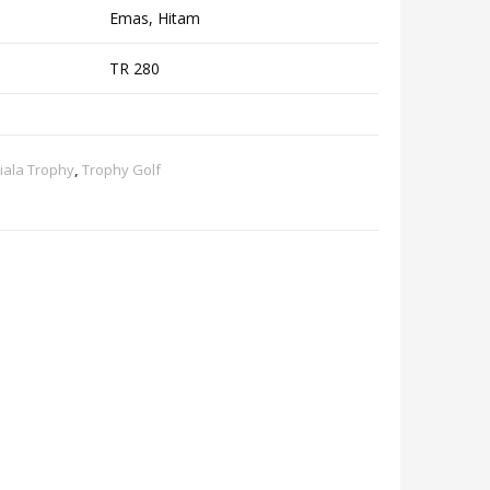
Emas, Hitam
TR 280
iala Trophy
,
Trophy Golf