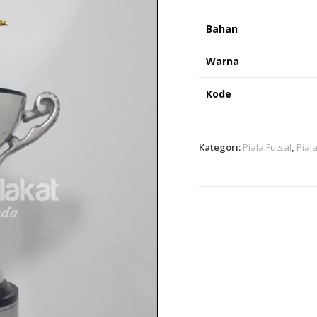
Bahan
Warna
Kode
Kategori:
Piala Futsal
,
Pial