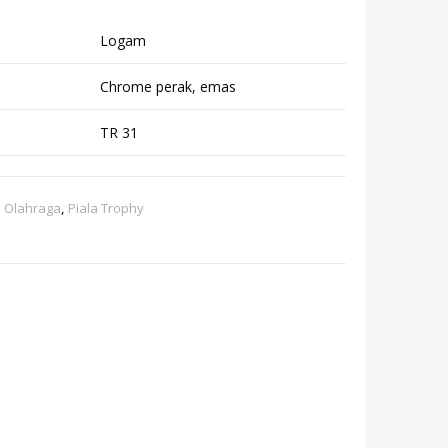
Logam
Chrome perak, emas
TR 31
a Olahraga
,
Piala Trophy