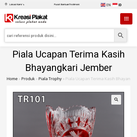
EN
ID
Lokasi Kami ↘
Pusat Bantuan
Testimoni
Piala Ucapan Terima Kasih
Bhayangkari Jember
Home
»
Produk
»
Piala Trophy
»
Piala Ucapan Terima Kasih Bhayangka