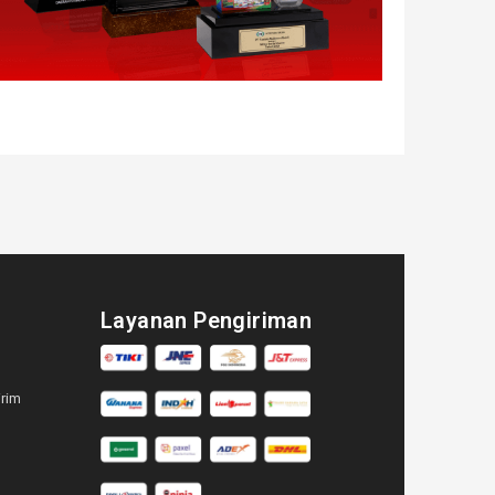
Layanan Pengiriman
irim