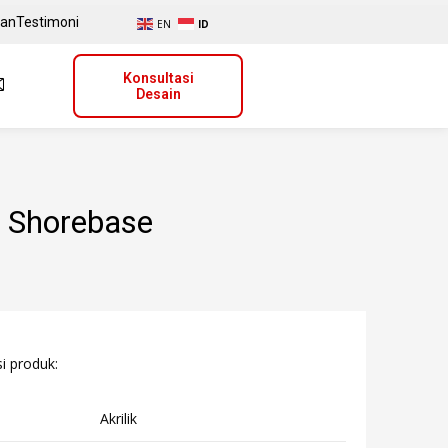
uan
Testimoni
EN
ID
Konsultasi
Desain
a Shorebase
si produk:
Akrilik