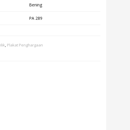
Bening
PA 289
ilik
,
Plakat Penghargaan