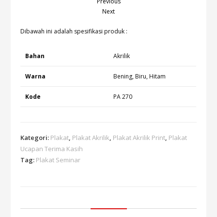
Previous
Next
Dibawah ini adalah spesifikasi produk :
Bahan
Akrilik
Warna
Bening, Biru, Hitam
Kode
PA 270
Kategori:
Plakat
,
Plakat Akrilik
,
Plakat Akrilik Print
,
Plakat
Ucapan Terima Kasih
Tag:
Plakat Seminar