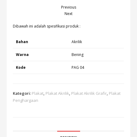
Previous
Next
Dibawah ini adalah spesifikasi produk :
Bahan
Akrilik
Warna
Bening
Kode
PAG 04
Kategori:
Plakat
,
Plakat Akrilik
,
Plakat Akrilik Grafir
,
Plakat
Penghargaan