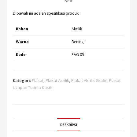
Next
Dibawah ini adalah spesifikasi produk :
Bahan
Akrilik
Warna
Bening
Kode
PAG 05
Kategori:
Plakat
,
Plakat Akrilik
,
Plakat Akrilik Grafir
,
Plakat
Ucapan Terima Kasih
DESKRIPSI