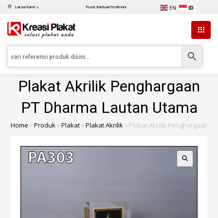
EN
ID
Lokasi Kami ↘
Pusat Bantuan
Testimoni
Plakat Akrilik Penghargaan
PT Dharma Lautan Utama
Home
»
Produk
»
Plakat
»
Plakat Akrilik
»
Plakat Akrilik Penghargaan 