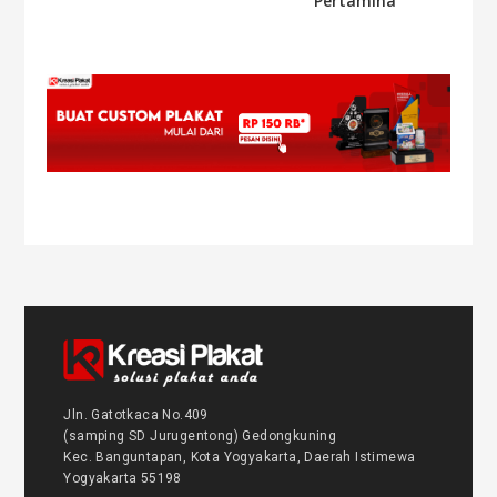
Pertamina
Jln. Gatotkaca No.409
(samping SD Jurugentong) Gedongkuning
Kec. Banguntapan, Kota Yogyakarta, Daerah Istimewa
Yogyakarta 55198