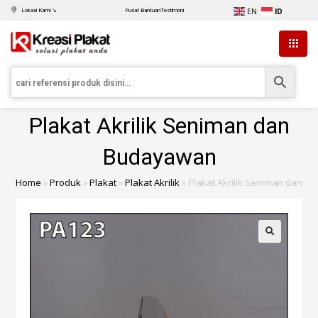
EN
ID
Lokasi Kami ↘
Pusat Bantuan
Testimoni
Plakat Akrilik Seniman dan
Budayawan
Home
»
Produk
»
Plakat
»
Plakat Akrilik
»
Plakat Akrilik Seniman dan 