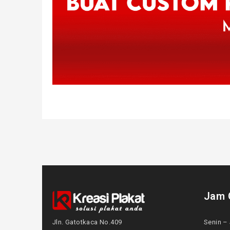
Jam 
Jln. Gatotkaca No.409
Senin – 