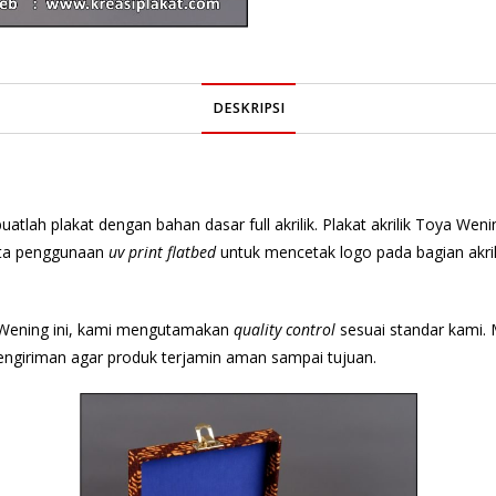
DESKRIPSI
atlah plakat dengan bahan dasar full akrilik. Plakat akrilik Toya W
rta penggunaan
uv print flatbed
untuk mencetak logo pada bagian akri
 Wening ini, kami mengutamakan
quality control
sesuai standar kami. 
engiriman agar produk terjamin aman sampai tujuan.