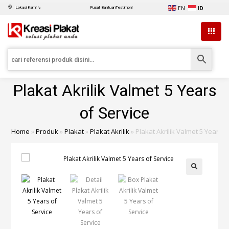
EN
ID
Lokasi Kami ↘
Pusat Bantuan
Testimoni
Plakat Akrilik Valmet 5 Years
of Service
Home
»
Produk
»
Plakat
»
Plakat Akrilik
»
Plakat Akrilik Valmet 5 Years o