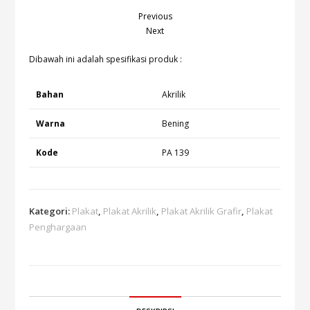
Previous
Next
Dibawah ini adalah spesifikasi produk :
Bahan
Akrilik
Warna
Bening
Kode
PA 139
Kategori:
Plakat
,
Plakat Akrilik
,
Plakat Akrilik Grafir
,
Plakat
Penghargaan