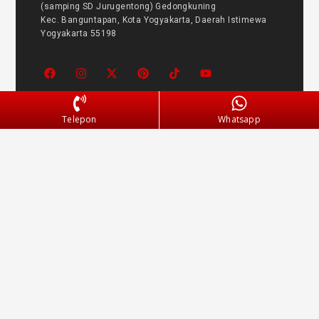
(samping SD Jurugentong) Gedongkuning
Kec. Banguntapan, Kota Yogyakarta, Daerah Istimewa
Yogyakarta 55198
Jam Operasional
Telepon
Whatsapp
Senin – Jumat : 08.30 – 16.30
Sabtu : 08.30 – 16.00
Minggu : LIBUR
Informasi
FAQ
Galeri
Metode Pembayaran
Bukti Kirim
Panduan Garansi
Blog