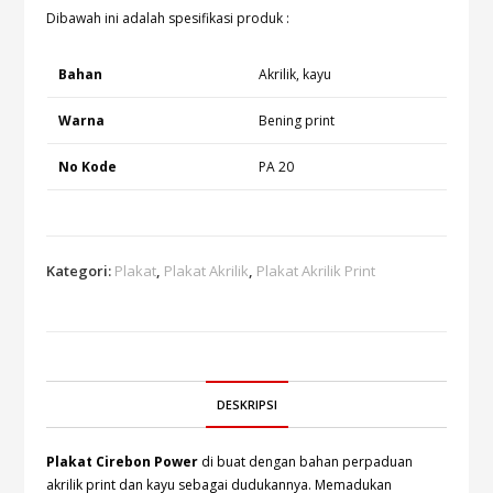
Dibawah ini adalah spesifikasi produk :
Bahan
Akrilik, kayu
Warna
Bening print
No Kode
PA 20
Kategori:
Plakat
,
Plakat Akrilik
,
Plakat Akrilik Print
DESKRIPSI
Plakat Cirebon Power
di buat dengan bahan perpaduan
akrilik print dan kayu sebagai dudukannya. Memadukan