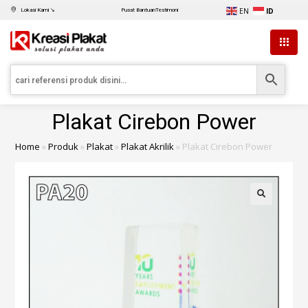
EN
ID
Lokasi Kami ↘
Pusat Bantuan
Testimoni
Plakat Cirebon Power
Home
»
Produk
»
Plakat
»
Plakat Akrilik
»
Plakat Cirebon Power