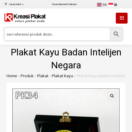
EN
ID
Lokasi Kami ↘
Pusat Bantuan
Testimoni
Plakat Kayu Badan Intelijen
Negara
Home
»
Produk
»
Plakat
»
Plakat Kayu
»
Plakat Kayu Badan Intelijen N