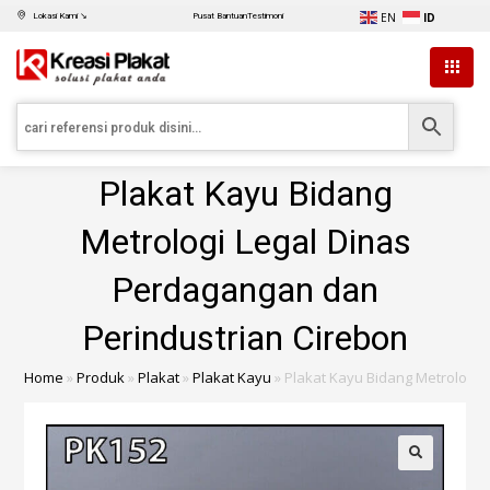
EN
ID
Lokasi Kami ↘
Pusat Bantuan
Testimoni
Plakat Kayu Bidang
Metrologi Legal Dinas
Perdagangan dan
Perindustrian Cirebon
Home
»
Produk
»
Plakat
»
Plakat Kayu
»
Plakat Kayu Bidang Metrologi 